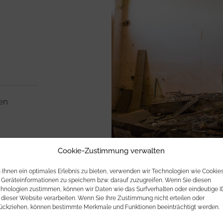
en
Cookie-Zustimmung verwalten
Ihnen ein optimales Erlebnis zu bieten, verwenden wir Technologien wie Cookies
Geräteinformationen zu speichern bzw. darauf zuzugreifen. Wenn Sie diesen
hnologien zustimmen, können wir Daten wie das Surfverhalten oder eindeutige I
 dieser Website verarbeiten. Wenn Sie Ihre Zustimmung nicht erteilen oder
ückziehen, können bestimmte Merkmale und Funktionen beeinträchtigt werden.