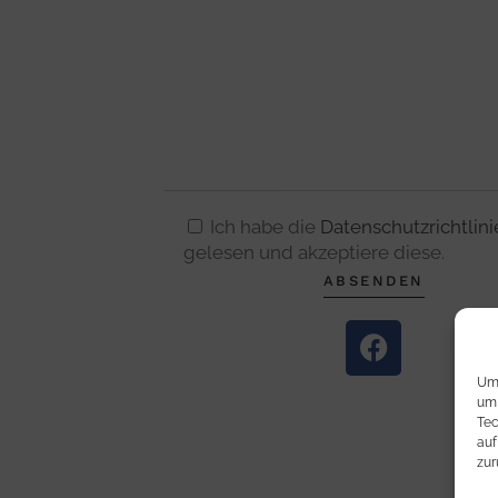
Ich habe die
Datenschutzrichtlini
gelesen und akzeptiere diese.
Um 
um 
Tec
auf
zur